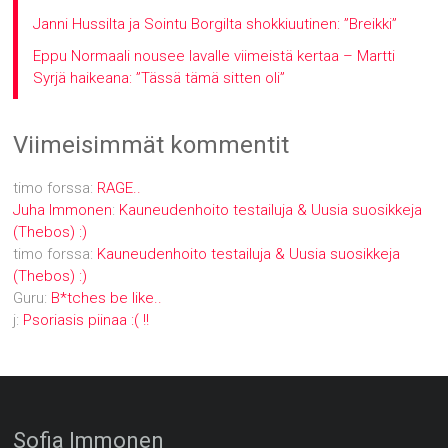
Janni Hussilta ja Sointu Borgilta shokkiuutinen: ”Breikki”
Eppu Normaali nousee lavalle viimeistä kertaa – Martti
Syrjä haikeana: ”Tässä tämä sitten oli”
Viimeisimmät kommentit
timo forssa
:
RAGE..
Juha Immonen
:
Kauneudenhoito testailuja & Uusia suosikkeja
(Thebos) :)
timo forssa
:
Kauneudenhoito testailuja & Uusia suosikkeja
(Thebos) :)
Guru
:
B*tches be like..
j
:
Psoriasis piinaa :( !!
Sofia Immonen