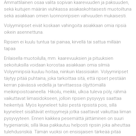
Ammattilainen osaa valita sopivan kaarevuuden ja paksuuden,
sekä kuitujen määrän viuhkassa asiakaskohtaisesti muotoiltuna
sekä asiakkaan omien luonnonripsien vahvuuden mukaisesti.
Volyymiripset eivät koskaan vahingoita asiakkaan omia ripsiä
oikein asennettuna.
Ripsien ei kuulu tuntua tai painaa, kirvellä tai sattua millään
tapaa
Erilaisella muotoilulla, mm. kaarevuuksien ja pituuksien
sekoituksilla voidaan korostaa asiakkaan omia silmiä
Volyymiripsiä kuuluu hoitaa, niinkuin klassisiakin. Volyymiripset
täytyy pitää puhtaina, joka tarkoittaa sitä, että ripset pestään
kerran päivässä vedellä ja tarvittaessa öljyttömällä
meikinpoistoaineella. Hikoilu, meikki, ulkoa tuleva pöly, rähmä
vaikuttavat liimasidokseen, jolloin ripsien pysyvyys saattaa
heikentyä. Myös kyyneleet tulisi pestä ripsistä pois, sillä
kyyneleet sisältävät entsyymejä jotka saattavat vaikuttaa liiman
pysyvyyteen. Ennen kaikkea pesemättä jättäminen on suuri
hygieniariski, sillä likaa pakkautuu helposti ripsiin joka aiheuttaa
tulehdusriskiä. Tämän vuoksi on ensisijaisen tärkeää pitää