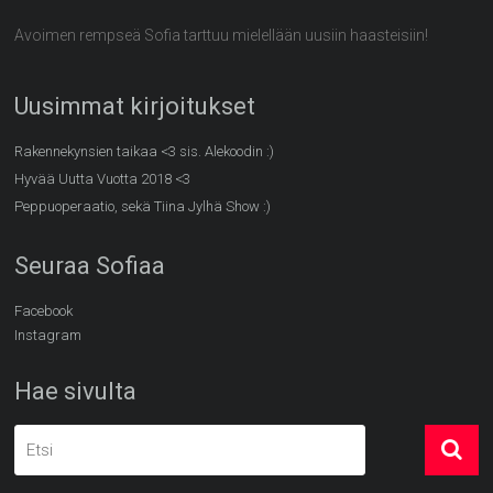
Avoimen rempseä Sofia tarttuu mielellään uusiin haasteisiin!
Uusimmat kirjoitukset
Rakennekynsien taikaa <3 sis. Alekoodin :)
Hyvää Uutta Vuotta 2018 <3
Peppuoperaatio, sekä Tiina Jylhä Show :)
Seuraa Sofiaa
Facebook
Instagram
Hae sivulta