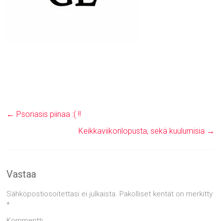
←
Psoriasis piinaa :( !!
Keikkaviikonlopusta, sekä kuulumisia
→
Vastaa
Sähköpostiosoitettasi ei julkaista.
Pakolliset kentät on merkitty
*
Kommentti