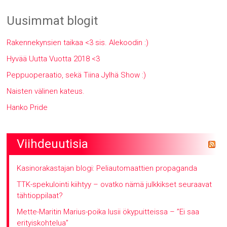
Uusimmat blogit
Rakennekynsien taikaa <3 sis. Alekoodin :)
Hyvää Uutta Vuotta 2018 <3
Peppuoperaatio, sekä Tiina Jylhä Show :)
Naisten välinen kateus.
Hanko Pride
Viihdeuutisia
Kasinorakastajan blogi: Peliautomaattien propaganda
TTK-spekulointi kiihtyy – ovatko nämä julkkikset seuraavat
tähtioppilaat?
Mette-Maritin Marius-poika lusii ökypuitteissa – ”Ei saa
erityiskohtelua”