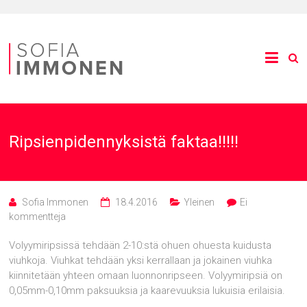
Ripsienpidennyksistä faktaa!!!!!
Sofia Immonen
18.4.2016
Yleinen
Ei
kommentteja
Volyymiripsissä tehdään 2-10:stä ohuen ohuesta kuidusta
viuhkoja. Viuhkat tehdään yksi kerrallaan ja jokainen viuhka
kiinnitetään yhteen omaan luonnonripseen. Volyymiripsiä on
0,05mm-0,10mm paksuuksia ja kaarevuuksia lukuisia erilaisia.