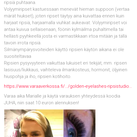
ripsiä puhtaana.
Volyymiripset kastuessaan menevät hieman suppoon (vertaa
märät hiukset), joten ripset täytyy aina kuivattaa ennen kuin
harjaat ripsiä, harjaamalla viuhkat aukeavat. Volyymiripset voi
antaa kuivua sellaisenaan, föönin kylmäilma puhaltimella tai
hellästi pyyhkeellä josta ei varmastikkaan irtoa mitään ja tällä
tavoin irrota ripsiä.
Silmänympärysvoiteiden käyttö ripsien käytön aikana ei ole
suositeltavaa
Ripsien pysyvyyteen vaikuttaa lukuiset eri tekijät, mm. ripsen
lasisuus/liukkaus, vaihteleva ilmankosteus, hormonit, öljyinen
hiuspohja ja iho, ripsien kotihoito.
https://www.varaaverkossa.fi/…/golden-eyelashes-ripsistudio…
Varaa aika Marialle ja käytä varauksen yhteydessä koodia
JUHA, niin saat 10 euron alennuksen!