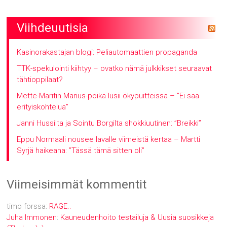
Viihdeuutisia
Kasinorakastajan blogi: Peliautomaattien propaganda
TTK-spekulointi kiihtyy – ovatko nämä julkkikset seuraavat
tähtioppilaat?
Mette-Maritin Marius-poika lusii ökypuitteissa – ”Ei saa
erityiskohtelua”
Janni Hussilta ja Sointu Borgilta shokkiuutinen: ”Breikki”
Eppu Normaali nousee lavalle viimeistä kertaa – Martti
Syrjä haikeana: ”Tässä tämä sitten oli”
Viimeisimmät kommentit
timo forssa
:
RAGE..
Juha Immonen
:
Kauneudenhoito testailuja & Uusia suosikkeja