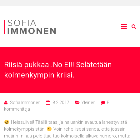
Riisiä pukkaa..No EI!! Selätetään
kolmenkympin kriisi.
Sofia Immonen
8.2.2017
Yleinen
Ei
kommentteja
Heissulivei! Täällä taas, ja haluankin avautua lähestyvistä
kolmekymppisistäni
Voin rehellisesi sanoa, että jossain
määrin minua peloittaa tuo kolmoisella alkava numero, mutta