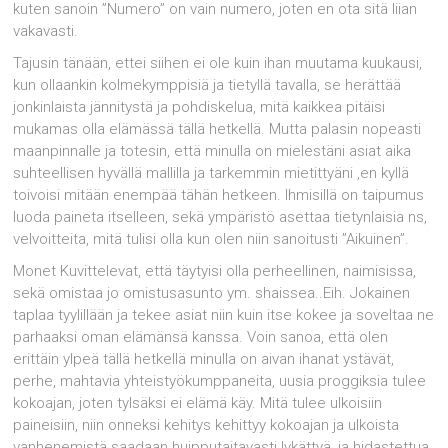
kuten sanoin ”Numero” on vain numero, joten en ota sitä liian
vakavasti.
Tajusin tänään, ettei siihen ei ole kuin ihan muutama kuukausi,
kun ollaankin kolmekymppisiä ja tietyllä tavalla, se herättää
jonkinlaista jännitystä ja pohdiskelua, mitä kaikkea pitäisi
mukamas olla elämässä tällä hetkellä. Mutta palasin nopeasti
maanpinnalle ja totesin, että minulla on mielestäni asiat aika
suhteellisen hyvällä mallilla ja tarkemmin mietittyäni ,en kyllä
toivoisi mitään enempää tähän hetkeen. Ihmisillä on taipumus
luoda paineta itselleen, sekä ympäristö asettaa tietynlaisia ns,
velvoitteita, mitä tulisi olla kun olen niin sanoitusti ”Aikuinen”.
Monet Kuvittelevat, että täytyisi olla perheellinen, naimisissa,
sekä omistaa jo omistusasunto ym. shaissea..Eih. Jokainen
taplaa tyylillään ja tekee asiat niin kuin itse kokee ja soveltaa ne
parhaaksi oman elämänsä kanssa. Voin sanoa, että olen
erittäin ylpeä tällä hetkellä minulla on aivan ihanat ystävät,
perhe, mahtavia yhteistyökumppaneita, uusia proggiksia tulee
kokoajan, joten tylsäksi ei elämä käy. Mitä tulee ulkoisiin
paineisiin, niin onneksi kehitys kehittyy kokoajan ja ulkoista
vanhenemistä saadaan huipputaitavasti lykättyä, ja hidastettua,