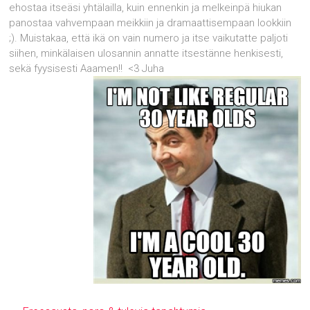
ehostaa itseäsi yhtälailla, kuin ennenkin ja melkeinpä hiukan
panostaa vahvempaan meikkiin ja dramaattisempaan lookkiin
;). Muistakaa, että ikä on vain numero ja itse vaikutatte paljoti
siihen, minkälaisen ulosannin annatte itsestänne henkisesti,
sekä fyysisesti Aaamen!!
<3 Juha