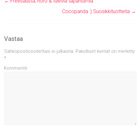
←
Freesausta, noro & tulevia tapahtumia.
Cocopanda :) Suosikkituotteita
→
Vastaa
Sähköpostiosoitettasi ei julkaista.
Pakolliset kentät on merkitty
*
Kommentti