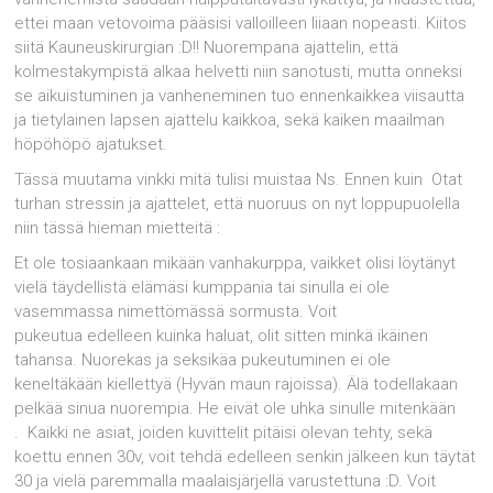
ettei maan vetovoima pääsisi valloilleen liiaan nopeasti. Kiitos
siitä Kauneuskirurgian :D!! Nuorempana ajattelin, että
kolmestakympistä alkaa helvetti niin sanotusti, mutta onneksi
se aikuistuminen ja vanheneminen tuo ennenkaikkea viisautta
ja tietylainen lapsen ajattelu kaikkoa, sekä kaiken maailman
höpöhöpö ajatukset.
Tässä muutama vinkki mitä tulisi muistaa Ns. Ennen kuin Otat
turhan stressin ja ajattelet, että nuoruus on nyt loppupuolella
niin tässä hieman mietteitä :
Et ole tosiaankaan mikään vanhakurppa, vaikket olisi löytänyt
vielä täydellistä elämäsi kumppania tai sinulla ei ole
vasemmassa nimettömässä sormusta. Voit
pukeutua edelleen kuinka haluat, olit sitten minkä ikäinen
tahansa. Nuorekas ja seksikäa pukeutuminen ei ole
keneltäkään kiellettyä (Hyvän maun rajoissa). Älä todellakaan
pelkää sinua nuorempia. He eivät ole uhka sinulle mitenkään
. Kaikki ne asiat, joiden kuvittelit pitäisi olevan tehty, sekä
koettu ennen 30v, voit tehdä edelleen senkin jälkeen kun täytät
30 ja vielä paremmalla maalaisjärjellä varustettuna :D. Voit