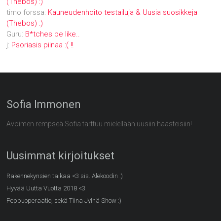
(Thebos) :)
timo forssa
:
Kauneudenhoito testailuja & Uusia suosikkeja
(Thebos) :)
Guru
:
B*tches be like..
j
:
Psoriasis piinaa :( !!
Sofia Immonen
Avoimen rempseä Sofia tarttuu mielellään uusiin haasteisiin!
Uusimmat kirjoitukset
Rakennekynsien taikaa <3 sis. Alekoodin :)
Hyvää Uutta Vuotta 2018 <3
Peppuoperaatio, sekä Tiina Jylhä Show :)