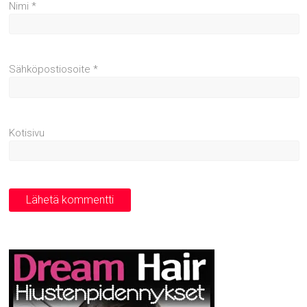
Nimi
*
Sähköpostiosoite
*
Kotisivu